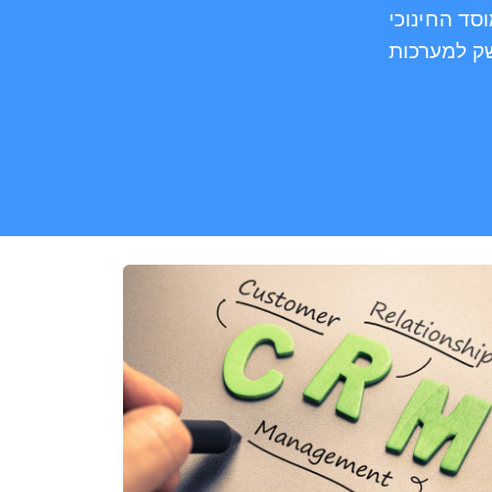
סד החינוכי
שק למערכות